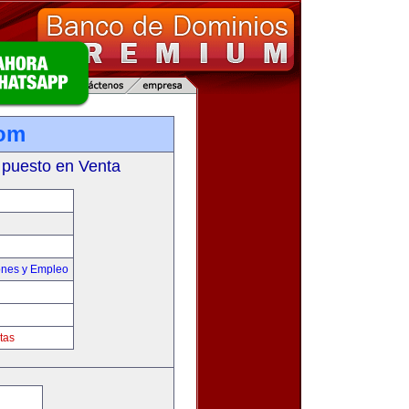
com
 puesto en Venta
ones y Empleo
tas