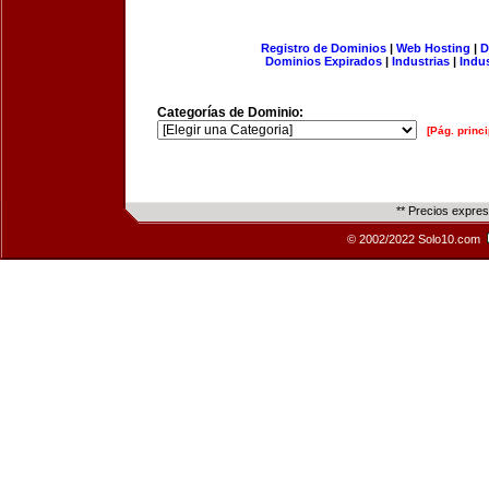
Registro de Dominios
|
Web Hosting
|
D
Dominios Expirados
|
Industrias
|
Indu
Categorías de Dominio:
[Pág. princi
** Precios expre
© 2002/2022 Solo10.com