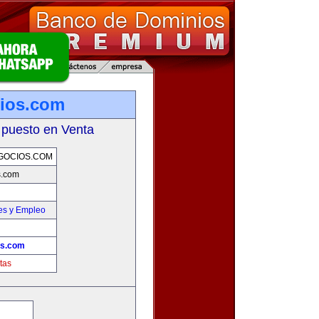
ios.com
 puesto en Venta
GOCIOS.COM
s.com
es y Empleo
os.com
tas