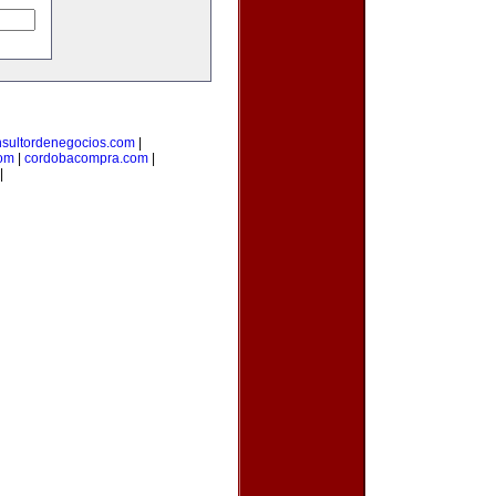
nsultordenegocios.com
|
com
|
cordobacompra.com
|
|