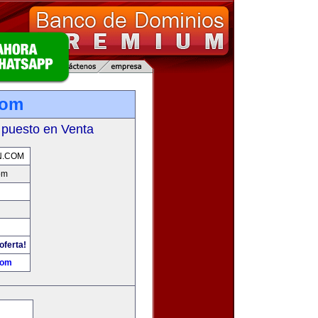
com
 puesto en Venta
N.COM
om
oferta!
com