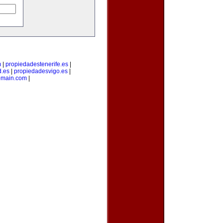
m
|
propiedadestenerife.es
|
d.es
|
propiedadesvigo.es
|
omain.com
|