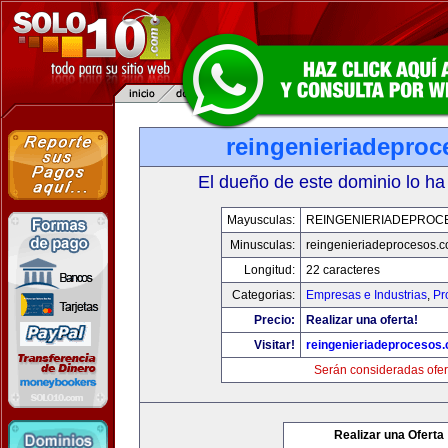
reingenieriadepro
El dueño de este dominio lo ha
Mayusculas:
REINGENIERIADEPROC
Minusculas:
reingenieriadeprocesos.
Longitud:
22 caracteres
Categorias:
Empresas e Industrias
,
Pr
Precio:
Realizar una oferta!
Visitar!
reingenieriadeprocesos
Serán consideradas ofer
Realizar una Oferta