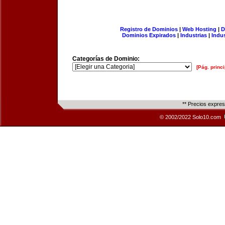
Registro de Dominios
|
Web Hosting
|
D
Dominios Expirados
|
Industrias
|
Indu
Categorías de Dominio:
[Pág. princi
** Precios expre
© 2002/2022 Solo10.com