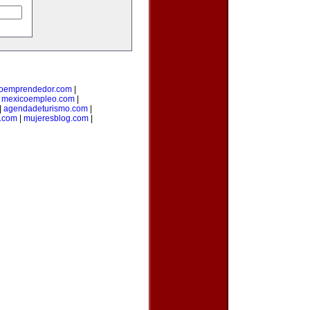
oemprendedor.com
|
|
mexicoempleo.com
|
|
agendadeturismo.com
|
l.com
|
mujeresblog.com
|