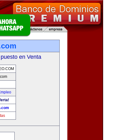
.com
 puesto en Venta
EO.COM
.com
Empleo
ferta!
o.com
tas