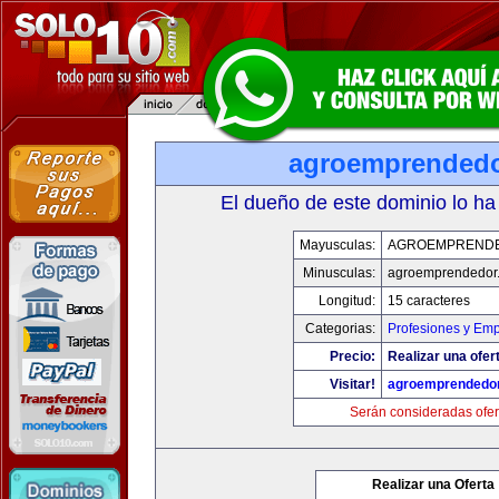
agroemprended
El dueño de este dominio lo ha
Mayusculas:
AGROEMPREND
Minusculas:
agroemprendedor
Longitud:
15 caracteres
Categorias:
Profesiones y Em
Precio:
Realizar una ofer
Visitar!
agroemprendedo
Serán consideradas ofer
Realizar una Oferta