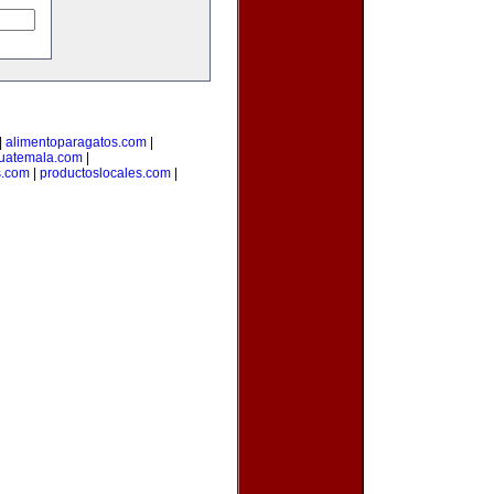
|
alimentoparagatos.com
|
uatemala.com
|
s.com
|
productoslocales.com
|