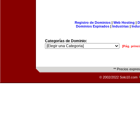
Registro de Dominios
|
Web Hosting
|
D
Dominios Expirados
|
Industrias
|
Indu
Categorías de Dominio:
[Pág. princi
** Precios expre
© 2002/2022 Solo10.com