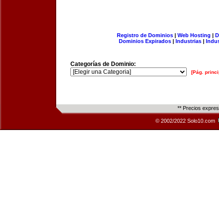
Registro de Dominios
|
Web Hosting
|
D
Dominios Expirados
|
Industrias
|
Indu
Categorías de Dominio:
[Pág. princi
** Precios expre
© 2002/2022 Solo10.com