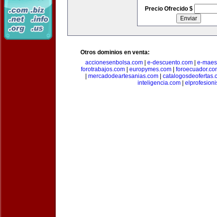
Precio Ofrecido $
Otros dominios en venta:
accionesenbolsa.com
|
e-descuento.com
|
e-maes
forotrabajos.com
|
europymes.com
|
foroecuador.co
|
mercadodeartesanias.com
|
catalogosdeofertas
inteligencia.com
|
elprofesion