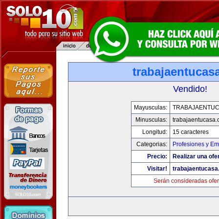
trabajaentucas
Vendido!
Mayusculas:
TRABAJAENTU
Minusculas:
trabajaentucasa
Longitud:
15 caracteres
Categorias:
Profesiones y E
Precio:
Realizar una ofe
Visitar!
trabajaentucas
Serán consideradas ofer