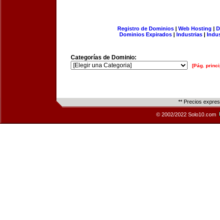
Registro de Dominios
|
Web Hosting
|
D
Dominios Expirados
|
Industrias
|
Indu
Categorías de Dominio:
[Pág. princi
** Precios expre
© 2002/2022 Solo10.com