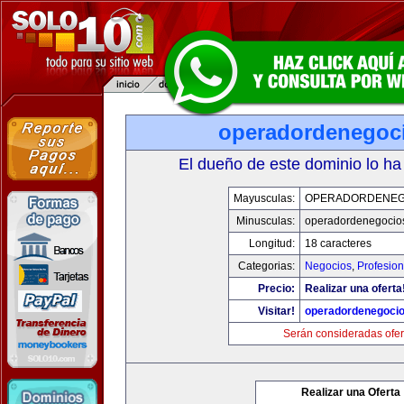
operadordenegoc
El dueño de este dominio lo ha
Mayusculas:
OPERADORDENEG
Minusculas:
operadordenegocio
Longitud:
18 caracteres
Categorias:
Negocios
,
Profesio
Precio:
Realizar una oferta
Visitar!
operadordenegoci
Serán consideradas ofer
Realizar una Oferta