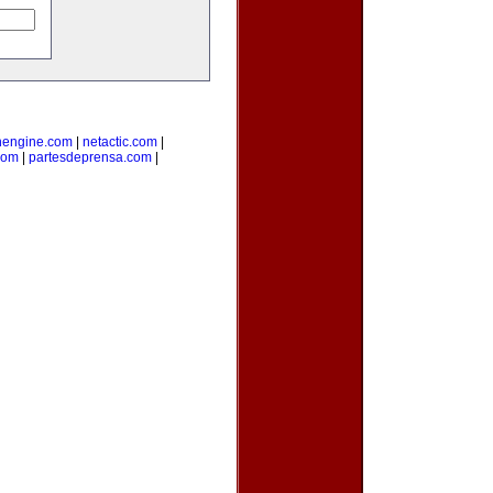
nengine.com
|
netactic.com
|
com
|
partesdeprensa.com
|