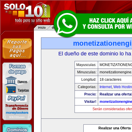
monetizationeng
El dueño de este dominio lo ha
Mayusculas:
MONETIZATIONEN
Minusculas:
monetizationengine
Longitud:
18 caracteres
Categorias:
Internet
,
Web Hostin
Precio:
Realizar una oferta
Visitar!
monetizationengin
Serán consideradas ofer
Realizar una Oferta