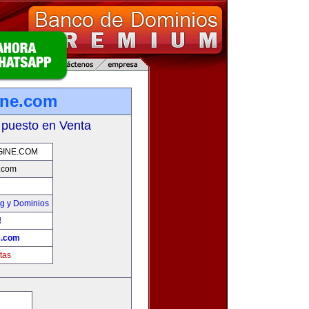
ine.com
 puesto en Venta
GINE.COM
.com
g y Dominios
!
e.com
tas