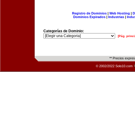
Registro de Dominios
|
Web Hosting
|
D
Dominios Expirados
|
Industrias
|
Indu
Categorías de Dominio:
[Pág. princi
** Precios expre
© 2002/2022 Solo10.com