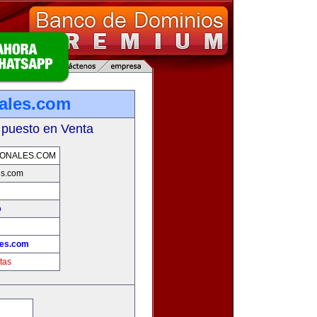
ales.com
 puesto en Venta
IONALES.COM
es.com
o
les.com
tas