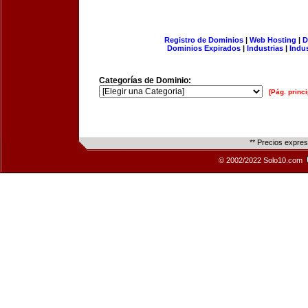
Registro de Dominios
|
Web Hosting
|
D
Dominios Expirados
|
Industrias
|
Indu
Categorías de Dominio:
[Pág. princi
** Precios expre
© 2002/2022 Solo10.com