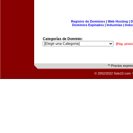
Registro de Dominios
|
Web Hosting
|
D
Dominios Expirados
|
Industrias
|
Indu
Categorías de Dominio:
[Pág. princi
** Precios expre
© 2002/2022 Solo10.com