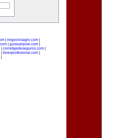
com
|
negociosagro.com
|
.com
|
guiasanjose.com
|
m
|
corretajedeseguros.com
|
m
|
forexprofesional.com
|
|