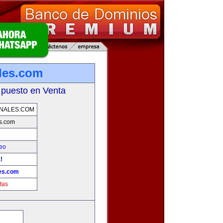
les.com
 puesto en Venta
NALES.COM
s.com
eo
!
es.com
tas