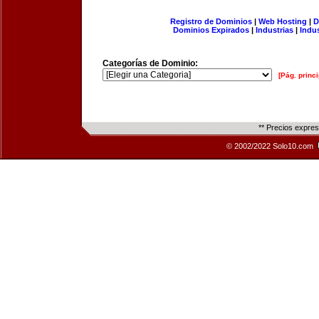
Registro de Dominios
|
Web Hosting
|
D
Dominios Expirados
|
Industrias
|
Indu
Categorías de Dominio:
[Pág. princi
** Precios expre
© 2002/2022 Solo10.com