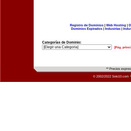
Registro de Dominios
|
Web Hosting
|
D
Dominios Expirados
|
Industrias
|
Indu
Categorías de Dominio:
[Pág. princi
** Precios expre
© 2002/2022 Solo10.com