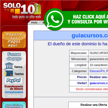
guiacursos.
El dueño de este dominio lo ha
Mayusculas:
GUIACURSO
Minusculas:
guiacursos.c
Longitud:
10 caracteres
Categorias:
EducaciÃ³n
,
P
Precio:
Realizar una 
Visitar!
guiacursos.
Serán consideradas ofer
Realizar una Oferta