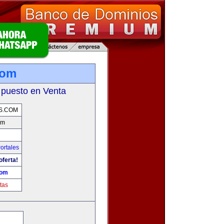
com
 puesto en Venta
S.COM
om
ortales
oferta!
com
tas