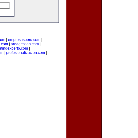
com
|
empresasperu.com
|
.com
|
areagestion.com
|
tingexperto.com
|
om
|
profesionalizacion.com
|