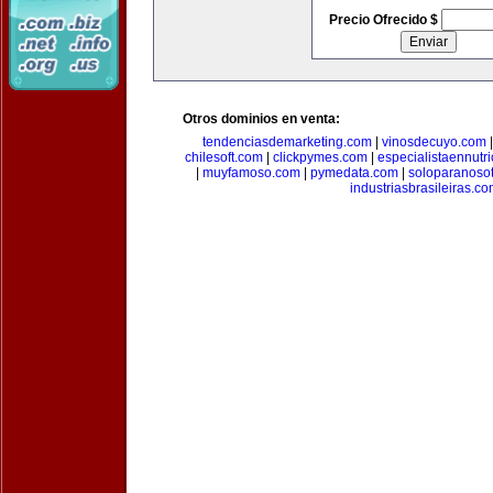
Precio Ofrecido $
Otros dominios en venta:
tendenciasdemarketing.com
|
vinosdecuyo.com
chilesoft.com
|
clickpymes.com
|
especialistaennutr
|
muyfamoso.com
|
pymedata.com
|
soloparanoso
industriasbrasileiras.c