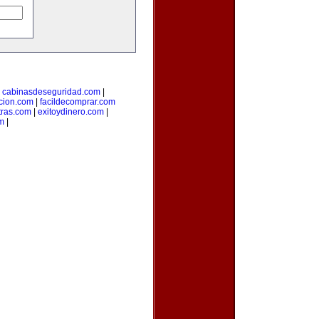
|
cabinasdeseguridad.com
|
icion.com
|
facildecomprar.com
tras.com
|
exitoydinero.com
|
om
|