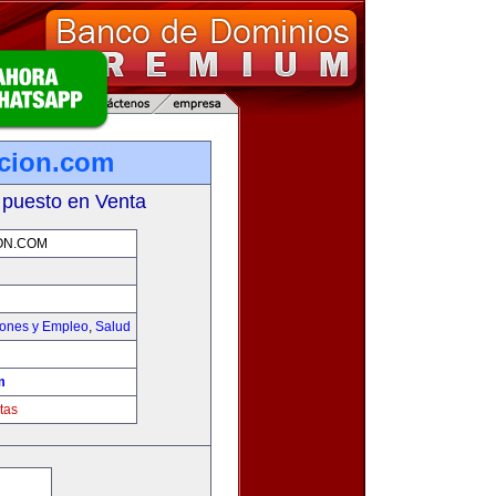
icion.com
 puesto en Venta
ON.COM
iones y Empleo
,
Salud
m
tas