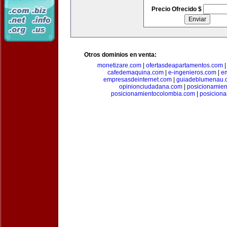
Precio Ofrecido $
Otros dominios en venta:
monetizare.com
|
ofertasdeapartamentos.com
cafedemaquina.com
|
e-ingenieros.com
|
e
empresasdeinternet.com
|
guiadeblumenau.
opinionciudadana.com
|
posicionamien
posicionamientocolombia.com
|
posicion