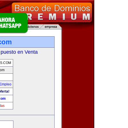
.com
 puesto en Venta
OS.COM
com
 Empleo
ferta!
.com
tas