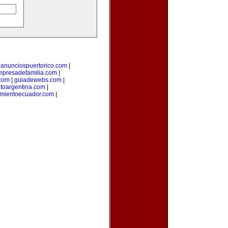
|
anunciospuertorico.com
|
mpresadefamilia.com
|
com
|
guiadewebs.com
|
toargentina.com
|
amientoecuador.com
|