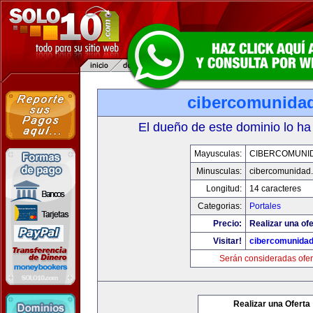
cibercomunida
El dueño de este dominio lo ha
Mayusculas:
CIBERCOMUNI
Minusculas:
cibercomunidad
Longitud:
14 caracteres
Categorias:
Portales
Precio:
Realizar una ofe
Visitar!
cibercomunida
Serán consideradas ofer
Realizar una Oferta