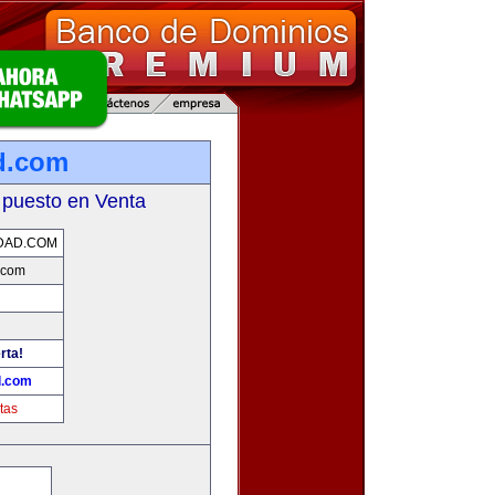
d.com
 puesto en Venta
DAD.COM
.com
rta!
d.com
tas