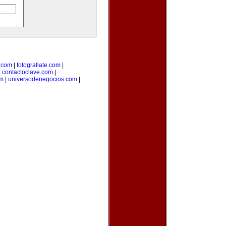
.com
|
fotografiate.com
|
|
contactoclave.com
|
om
|
universodenegocios.com
|