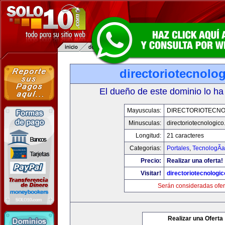
directoriotecnolo
El dueño de este dominio lo ha
Mayusculas:
DIRECTORIOTECNO
Minusculas:
directoriotecnologic
Longitud:
21 caracteres
Categorias:
Portales
,
TecnologÃ­a
Precio:
Realizar una oferta!
Visitar!
directoriotecnologi
Serán consideradas ofer
Realizar una Oferta