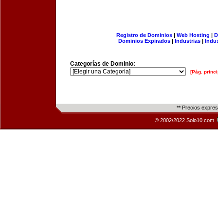
Registro de Dominios
|
Web Hosting
|
D
Dominios Expirados
|
Industrias
|
Indu
Categorías de Dominio:
[Pág. princi
** Precios expre
© 2002/2022 Solo10.com