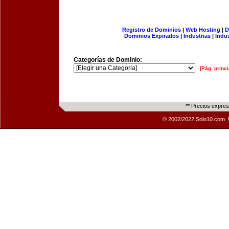
Registro de Dominios
|
Web Hosting
|
D
Dominios Expirados
|
Industrias
|
Indu
Categorías de Dominio:
[Pág. princi
** Precios expre
© 2002/2022 Solo10.com