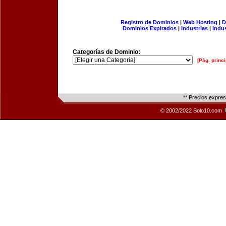
Registro de Dominios
|
Web Hosting
|
D
Dominios Expirados
|
Industrias
|
Indu
Categorías de Dominio:
[Pág. princi
** Precios expre
© 2002/2022 Solo10.com