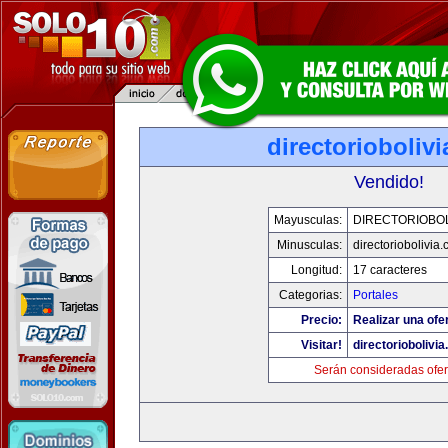
directorioboliv
Vendido!
Mayusculas:
DIRECTORIOBOL
Minusculas:
directoriobolivia
Longitud:
17 caracteres
Categorias:
Portales
Precio:
Realizar una ofer
Visitar!
directoriobolivi
Serán consideradas ofer