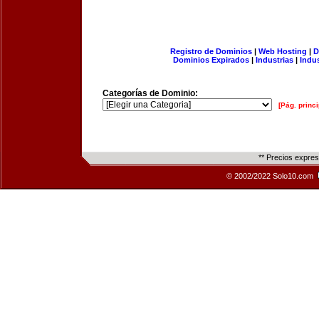
Registro de Dominios
|
Web Hosting
|
D
Dominios Expirados
|
Industrias
|
Indu
Categorías de Dominio:
[Pág. princi
** Precios expre
© 2002/2022 Solo10.com