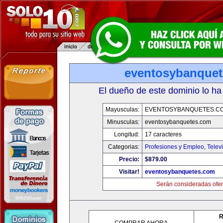
eventosybanque
El dueño de este dominio lo ha
Mayusculas:
EVENTOSYBANQUETES.C
Minusculas:
eventosybanquetes.com
Longitud:
17 caracteres
Categorias:
Profesiones y Empleo
,
Telev
Precio:
$879.00
Visitar!
eventosybanquetes.com
Serán consideradas ofer
R