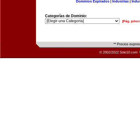
Dominios Expirados
|
Industrias
|
Indu
Categorías de Dominio:
[Pág. princi
** Precios expre
© 2002/2022 Solo10.com