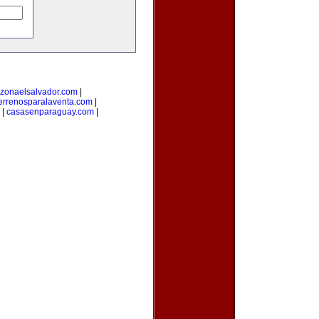
zonaelsalvador.com
|
errenosparalaventa.com
|
|
casasenparaguay.com
|