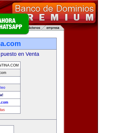
na.com
 puesto en Venta
NTINA.COM
.com
leo
a!
a.com
tas