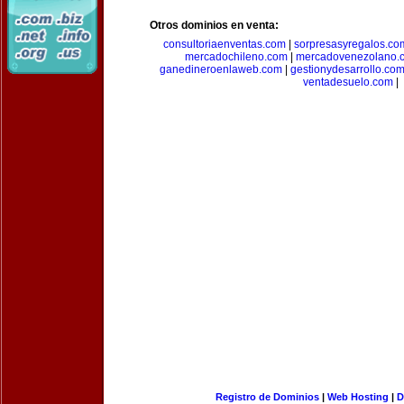
Otros dominios en venta:
consultoriaenventas.com
|
sorpresasyregalos.co
mercadochileno.com
|
mercadovenezolano.
ganedineroenlaweb.com
|
gestionydesarrollo.co
ventadesuelo.com
|
Registro de Dominios
|
Web Hosting
|
D