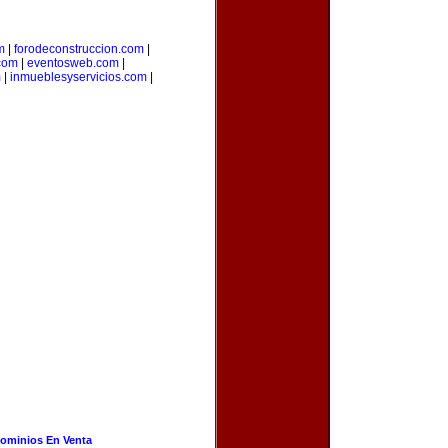
m
|
forodeconstruccion.com
|
com
|
eventosweb.com
|
m
|
inmueblesyservicios.com
|
ominios En Venta