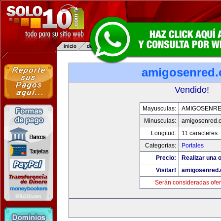
amigosenred
Vendido!
Mayusculas:
AMIGOSENR
Minusculas:
amigosenred.
Longitud:
11 caracteres
Categorias:
Portales
Precio:
Realizar una o
Visitar!
amigosenred
Serán consideradas ofer