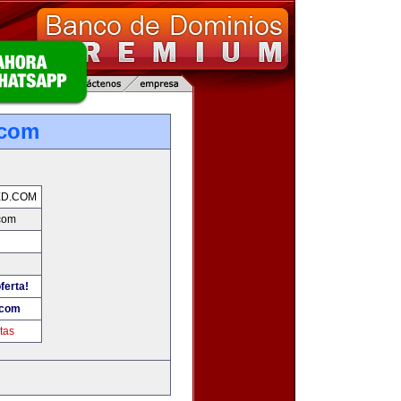
.com
ED.COM
com
ferta!
.com
tas