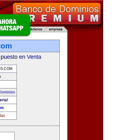
.com
 puesto en Venta
IS.COM
m
Dominios
erta!
om
tas