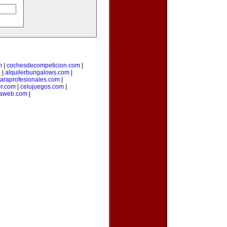
m
|
cochesdecompeticion.com
|
m
|
alquilerbungalows.com
|
araprofesionales.com
|
er.com
|
celujuegos.com
|
laweb.com
|