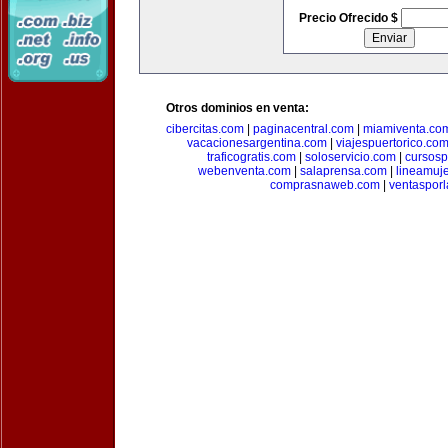
Precio Ofrecido $
Otros dominios en venta:
cibercitas.com
|
paginacentral.com
|
miamiventa.co
vacacionesargentina.com
|
viajespuertorico.co
traficogratis.com
|
soloservicio.com
|
cursosp
webenventa.com
|
salaprensa.com
|
lineamuj
comprasnaweb.com
|
ventaspor