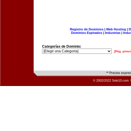
Registro de Dominios
|
Web Hosting
|
D
Dominios Expirados
|
Industrias
|
Indu
Categorías de Dominio:
[Pág. princi
** Precios expre
© 2002/2022 Solo10.com