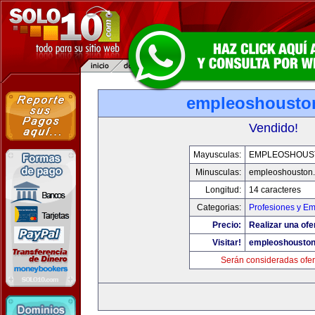
empleoshousto
Vendido!
Mayusculas:
EMPLEOSHOUS
Minusculas:
empleoshouston
Longitud:
14 caracteres
Categorias:
Profesiones y E
Precio:
Realizar una ofe
Visitar!
empleoshousto
Serán consideradas ofer