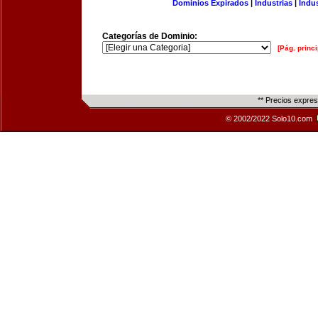
Dominios Expirados
|
Industrias
|
Indu
Categorías de Dominio:
[Pág. princi
** Precios expre
© 2002/2022 Solo10.com