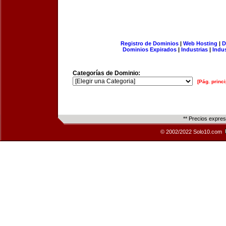
Registro de Dominios
|
Web Hosting
|
D
Dominios Expirados
|
Industrias
|
Indu
Categorías de Dominio:
[Pág. princi
** Precios expre
© 2002/2022 Solo10.com