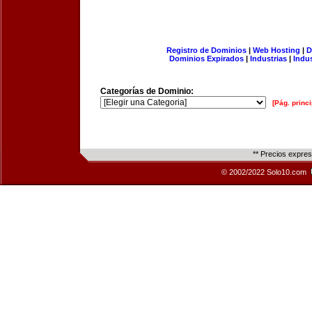
Registro de Dominios
|
Web Hosting
|
D
Dominios Expirados
|
Industrias
|
Indu
Categorías de Dominio:
[Pág. princi
** Precios expre
© 2002/2022 Solo10.com