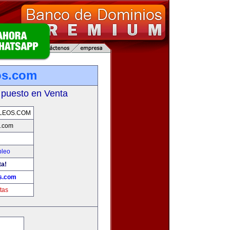
os.com
 puesto en Venta
LEOS.COM
s.com
pleo
ta!
s.com
tas