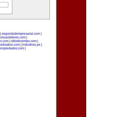
|
seguridadempresarial.com
|
resaslideres.com
|
os.com
|
sitiodeventas.com
|
etization.com
|
industrias.pe
|
propiedades.com
|