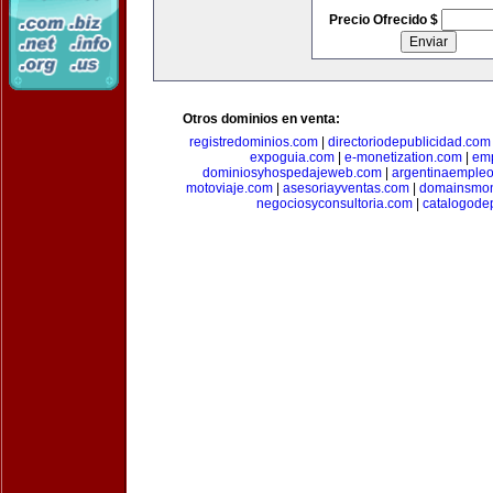
Precio Ofrecido $
Otros dominios en venta:
registredominios.com
|
directoriodepublicidad.com
expoguia.com
|
e-monetization.com
|
emp
dominiosyhospedajeweb.com
|
argentinaemple
motoviaje.com
|
asesoriayventas.com
|
domainsmon
negociosyconsultoria.com
|
catalogode