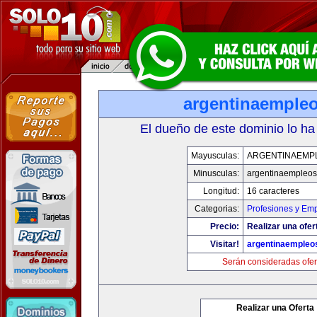
argentinaemple
El dueño de este dominio lo ha
Mayusculas:
ARGENTINAEMP
Minusculas:
argentinaempleo
Longitud:
16 caracteres
Categorias:
Profesiones y Em
Precio:
Realizar una ofer
Visitar!
argentinaempleo
Serán consideradas ofer
Realizar una Oferta