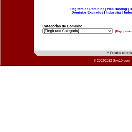
Registro de Dominios
|
Web Hosting
|
D
Dominios Expirados
|
Industrias
|
Indu
Categorías de Dominio:
[Pág. princi
** Precios expre
© 2002/2022 Solo10.com