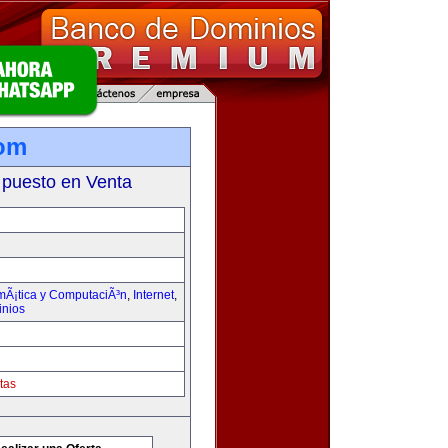
com
 puesto en Venta
rmÃ¡tica y ComputaciÃ³n
,
Internet
,
inios
tas