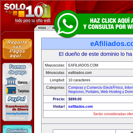
eAfiliados.
El dueño de este dominio lo ha
Mayusculas:
EAFILIADOS.COM
Minusculas:
eafiliados.com
Longitud:
10 caracteres
Categorias:
Compras y Comercio ElectrÃ³nico
,
Info
Negocios
,
Portales
,
Web Hosting y Dom
Precio:
$899.00
Visitar!
eafiliados.com
Serán consideradas ofer