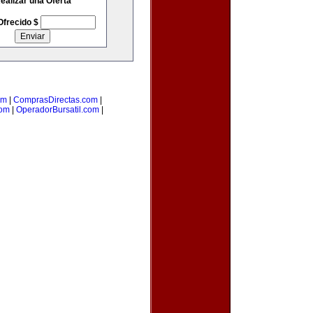
ealizar una Oferta
Ofrecido $
om
|
ComprasDirectas.com
|
com
|
OperadorBursatil.com
|