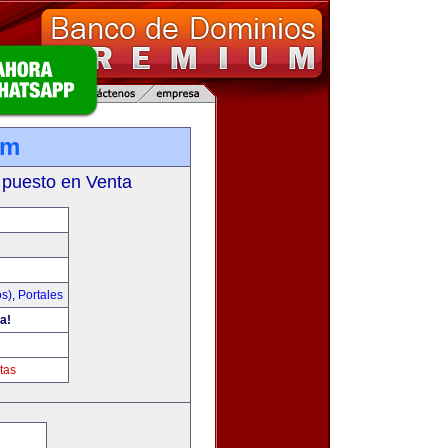
om
 puesto en Venta
os)
,
Portales
a!
tas