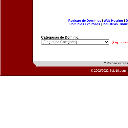
Registro de Dominios
|
Web Hosting
|
D
Dominios Expirados
|
Industrias
|
Indu
Categorías de Dominio:
[Pág. princi
** Precios expre
© 2002/2022 Solo10.com