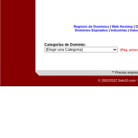
Registro de Dominios
|
Web Hosting
|
D
Dominios Expirados
|
Industrias
|
Indu
Categorías de Dominio:
[Pág. princi
** Precios expre
© 2002/2022 Solo10.com