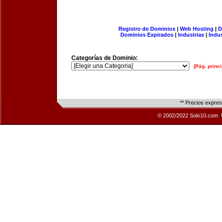
Registro de Dominios
|
Web Hosting
|
D
Dominios Expirados
|
Industrias
|
Indu
Categorías de Dominio:
[Pág. princi
** Precios expre
© 2002/2022 Solo10.com