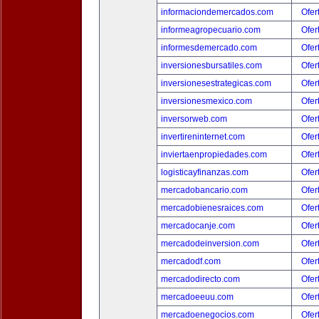
informaciondemercados.com
Ofer
informeagropecuario.com
Ofer
informesdemercado.com
Ofer
inversionesbursatiles.com
Ofer
inversionesestrategicas.com
Ofer
inversionesmexico.com
Ofer
inversorweb.com
Ofer
invertireninternet.com
Ofer
inviertaenpropiedades.com
Ofer
logisticayfinanzas.com
Ofer
mercadobancario.com
Ofer
mercadobienesraices.com
Ofer
mercadocanje.com
Ofer
mercadodeinversion.com
Ofer
mercadodf.com
Ofer
mercadodirecto.com
Ofer
mercadoeeuu.com
Ofer
mercadoenegocios.com
Ofer