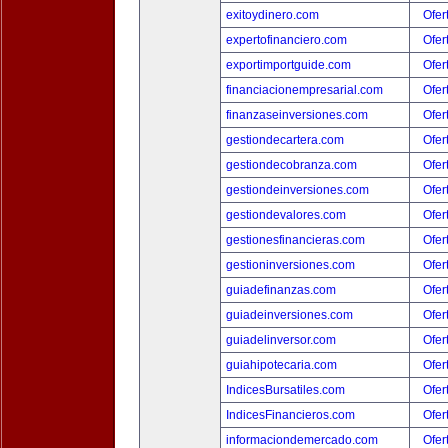
exitoydinero.com
Ofer
expertofinanciero.com
Ofer
exportimportguide.com
Ofer
financiacionempresarial.com
Ofer
finanzaseinversiones.com
Ofer
gestiondecartera.com
Ofer
gestiondecobranza.com
Ofer
gestiondeinversiones.com
Ofer
gestiondevalores.com
Ofer
gestionesfinancieras.com
Ofer
gestioninversiones.com
Ofer
guiadefinanzas.com
Ofer
guiadeinversiones.com
Ofer
guiadelinversor.com
Ofer
guiahipotecaria.com
Ofer
IndicesBursatiles.com
Ofer
IndicesFinancieros.com
Ofer
informaciondemercado.com
Ofer