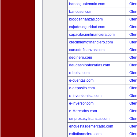
bancoguatemala.com
Ofer
bancosur.com
Ofer
blogdefinanzas.com
Ofer
cajadeseguridad.com
Ofer
capacitacionfinanciera.com
Ofer
crecimientofinanciero.com
Ofer
cursodefinanzas.com
Ofer
dedinero.com
Ofer
deudashipotecarias.com
Ofer
e-bolsa.com
Ofer
e-cuentas.com
Ofer
e-deposito.com
Ofer
e-Inversionista.com
Ofer
e-Inversor.com
Ofer
e-Mercados.com
Ofer
empresasyfinanzas.com
Ofer
encuestasdemercado.com
Ofer
exitofinanciero.com
Ofer