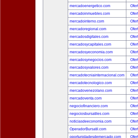
mercadoenergetico.com
Ofer
mercadoinmuebles.com
Ofer
mercadointerno.com
Ofer
mercadoregional.com
Ofer
mercadosdigitales.com
Ofer
mercadosycapitales.com
Ofer
mercadosyeconomia.com
Ofer
mercadosynegocios.com
Ofer
mercadosyvalores.com
Ofer
mercadotecniainternacional.com
Ofer
mercadotecnologico.com
Ofer
mercadovenezolano.com
Ofer
mercadoventa.com
Ofer
negociofinanciero.com
Ofer
negociosbursatiles.com
Ofer
noticiasdeeconomia.com
Ofer
OperadorBursatil.com
Ofer
oportunidadesdemercado.com
Ofer