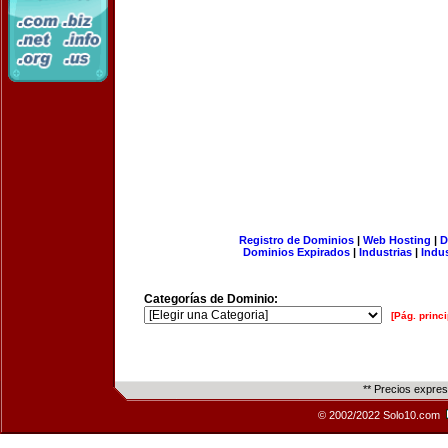
Registro de Dominios
|
Web Hosting
|
D
Dominios Expirados
|
Industrias
|
Indu
Categorías de Dominio:
[Pág. princi
** Precios expre
© 2002/2022 Solo10.com